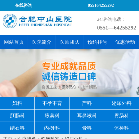
在线咨询
055164255292
24h咨询电话：
0551—64255292
网站首页
医院简介
医师团队
预约挂号
优惠活动
妇科
不孕不育
产科
泌尿外科
肛肠科
腋臭科
耳鼻喉科
胃肠科
结石科
内/外科
骨科
体检科
主页
>
医疗特色
>
临床科室
>
泌尿外科
>