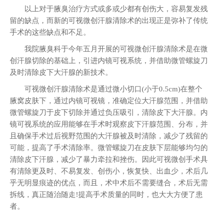
以上对于腋臭治疗方式或多或少都有创伤大，容易复发残
留的缺点，而新的可视微创汗腺清除术的出现正是弥补了传统
手术的这些缺点和不足。
我院腋臭科于今年五月开展的可视微创汗腺清除术是在微
创汗腺切除的基础上，引进内镜可视系统，并借助微管螺旋刀
及时清除皮下大汗腺的新技术。
可视微创汗腺清除术是通过微小切口(小于0.5cm)在整个
腋窝皮肤下，通过内镜可视镜，准确定位大汗腺范围，并借助
微管螺旋刀于皮下切除并通过负压吸引，清除皮下大汗腺。内
镜可视系统的应用能够在手术时观察皮下汗腺范围、分布，并
且确保手术过后视野范围的大汗腺被及时清除，减少了残留的
可能，提高了手术清除率。微管螺旋刀在皮肤下层能够均匀的
清除皮下汗腺，减少了暴力牵拉和挫伤。因此可视微创手术具
有清除更及时、不易复发、创伤小，恢复快、出血少，术后几
乎无明显痕迹的优点，而且，术中术后不需要缝合，术后无需
拆线，真正随治随走!提高手术质量的同时，也大大方便了患
者。