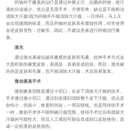
药物对于腋臭的治疗是通过外擦止汗、抗菌的药物，使汗
液的分泌减少。优点是无需手术，方便简单。缺点是不能根治
清除大汗腺!因为药物并不能清除大汗腺，一旦停药，马上又
会出现难闻的味道，而且药物对皮肤具有腐蚀作用，经常使用
会使皮肤变性，过敏等。因此，不建议患者进行药物治疗腋
臭。
激光
通过激光束碳化破坏腋窝的皮肤和毛囊。此种手术方式会
大面积损伤腋窝皮肤，易感染，容易形成疤痕。而且，激光破
坏的是皮肤和毛囊，也不能清除大汗腺，术后容易复发。
微创腋臭手术
微创腋臭切除是通过小切口，在皮下清除大汗腺的技术。
手术通过微小切口，通过刮齿搔刮清除整个皮下汗腺。优点是
创伤小，疤痕小，恢复时间短，一周后拆线。但是同传统手术
一样，微创手术并不能明确汗腺范围，使得手术过后有残留大
汗腺的可能性大。而且人工搔刮可能会造成创口皮肤挫伤，造
成一定程度的皮肤损伤。