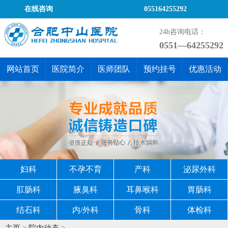
在线咨询
055164255292
24h咨询电话：
0551—64255292
网站首页
医院简介
医师团队
预约挂号
优惠活动
妇科
不孕不育
产科
泌尿外科
肛肠科
腋臭科
耳鼻喉科
胃肠科
结石科
内/外科
骨科
体检科
主页
>
院内动态
>