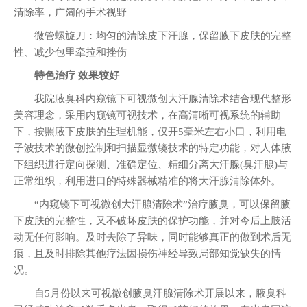
清除率，广阔的手术视野
微管螺旋刀：均匀的清除皮下汗腺，保留腋下皮肤的完整
性、减少包里牵拉和挫伤
特色治疗 效果较好
我院腋臭科内窥镜下可视微创大汗腺清除术结合现代整形
美容理念，采用内窥镜可视技术，在高清晰可视系统的辅助
下，按照腋下皮肤的生理机能，仅开5毫米左右小口，利用电
子波技术的微创控制和扫描显微镜技术的特定功能，对人体腋
下组织进行定向探测、准确定位、精细分离大汗腺(臭汗腺)与
正常组织，利用进口的特殊器械精准的将大汗腺清除体外。
“内窥镜下可视微创大汗腺清除术”治疗腋臭，可以保留腋
下皮肤的完整性，又不破坏皮肤的保护功能，并对今后上肢活
动无任何影响。及时去除了异味，同时能够真正的做到术后无
痕，且及时排除其他疗法因损伤神经导致局部知觉缺失的情
况。
自5月份以来可视微创腋臭汗腺清除术开展以来，腋臭科