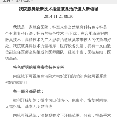
我院腋臭最新技术推进腋臭治疗进入新领域
2014-11-21 09:30
我院是一家综合医院，科室众多当然腋臭科特色专科是一
个有着专科疗法，拥有的特色技术 当下优，在合肥市较好的
腋臭技术，高精技术为广大患者治愈腋臭带来较大的优势与好
处。我院腋臭科技术力量雄厚，医疗设备先进，拥有一支由数
位副主任医师牵头组成的医师团队，经验丰富，医技精细，医
德高尚。
特色鲜明的腋臭疾病特色专科
内窥镜下可视腋臭清除术=微创汗腺切除+内镜可视系统
+微管螺旋刀
每一部分都是优：
微创汗腺切除：微小切口创伤小、疤痕小、恢复时间短、
无需拆线、基本无明显痕迹
内镜可视系统：清楚观察皮下汗腺范围、分布，提高手术