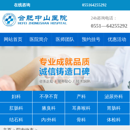
在线咨询
055164255292
24h咨询电话：
0551—64255292
网站首页
医院简介
医师团队
预约挂号
优惠活动
妇科
不孕不育
产科
泌尿外科
肛肠科
腋臭科
耳鼻喉科
胃肠科
结石科
内/外科
骨科
体检科
主页
>
院内动态
>