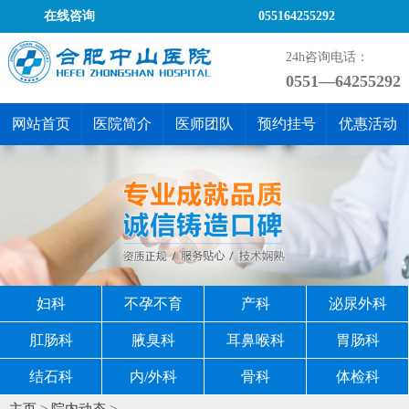
在线咨询
055164255292
24h咨询电话：
0551—64255292
网站首页
医院简介
医师团队
预约挂号
优惠活动
妇科
不孕不育
产科
泌尿外科
肛肠科
腋臭科
耳鼻喉科
胃肠科
结石科
内/外科
骨科
体检科
主页
>
院内动态
>