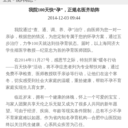
我院100天快“孕”，正规名医齐助阵
2014-12-03 09:44
我院通过“查、通、调、养、孕”治疗，由医师为您一对一
亲诊，根据您的情况，为您定制专属于您的怀孕方案，通过五
步治疗，力争100天就达到佳孕育状态。届时，以上海同济大
学生殖医学教授—纪亚忠为首的孕育医师团队。
在2014年11月27号，感恩节之际，特别开展“暖冬行动
——百天快孕”活动，将不孕症患者列为专业帮扶对象，通过
免费不孕检查、医师教授联手亲诊等行动，让他们在这个寒
冬，切实感受到社会大家庭的温暖，重拾健康，帮助不孕不育
家庭实现生儿育女梦。
临近岁末，拥有一个健康的体魄，怀上一个可爱的宝宝，
与家人团聚共享天伦之乐无疑又成为了很多人共同的新年愿
望。可由于经济、疾病、年龄等现实条件限制，总有不少不孕
不育家庭难以如愿。作为省内知名孕育机构—合肥中山医院始
终以关注民生健康、心系民众疾苦为己任。