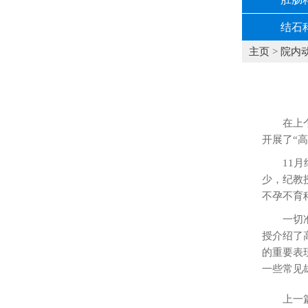
结石
主页
>
院内
在上
开展了“
11
少，纪教
不孕不育
一切
授介绍了
的重要表
一些常见
上一