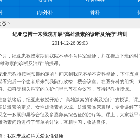
科
内/外科
骨科
动态
>
纪亚忠博士来我院开展“高雄激素的诊断及治疗”培训
2014-12-26 09:03
个月，纪亚忠教授定期到我院不孕不育科室坐诊，并在接近下班的时
高雄激素的诊断及治疗”的授课。
月纪亚忠教授按照预期约定的时间来到我院不孕不育科坐诊，下午五点
授看完后一个患者后来到我院行政楼二楼会议室。在医务科的组织、
科、妇科等相关科室的医护们早已等在会议室，等待纪教授授课。
准备就绪后，纪亚忠教授开始了“高雄激素的诊断及治疗”的授课。课
高雄激素的定义、女性雄激素的来源、雄激素临床表现，专业讲解了
现之一多囊卵巢综合征及多囊卵巢综合征的治疗等。课上，大家就平
雄激素问题进行了简单的讨论，互相学习，收益良多。
篇：
我院专业妇科关爱女性健康