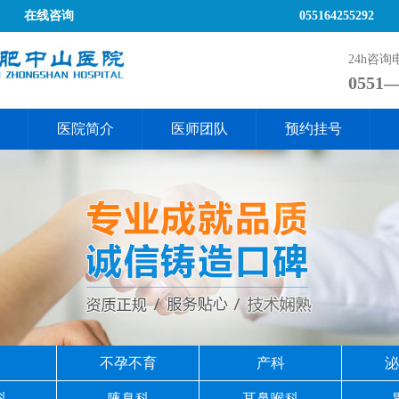
在线咨询
055164255292
24h咨
0551—
医院简介
医师团队
预约挂号
不孕不育
产科
泌
科
腋臭科
耳鼻喉科