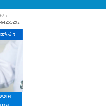
询电话：
64255292
优惠活动
尿外科
胃肠科