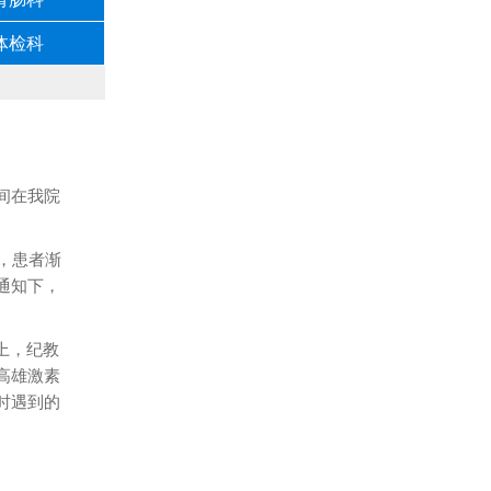
体检科
间在我院
，患者渐
通知下，
上，纪教
高雄激素
时遇到的