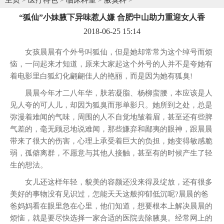
“狐仙”小妹腋下异味惹人嫌 合肥中山助力重迎女人香
2018-06-25 15:14
女孩晨晨有个外号叫狐仙，但是她却常常为这个绰号而烦
恼，一问起来才知道，原来大家起这个外号的人并不是夸她有
着电影里白狐幻化翩翩佳人的艳丽，而是因为她有狐臭!
晨晨今年才二八年华，肤若凝脂、杨柳蛮腰，本应该是人
见人夸的可人儿，却因为狐臭而形单影只。她所到之处，总是
弥漫着难闻的气味，周围的人不自觉地皱着眉，甚至还有些脾
气差的，毫无顾忌地说难闻，那些嫌弃和鄙夷的眼神，跟晨晨
带来了很大的伤害，心理上承受着巨大的负担，她变得敏感脆
弱，孤僻离群，不愿意与其他人接触，甚至有的时候产生了轻
生的想法。
女儿还这样年轻，貌美的容颜还没来得及绽放，还有很多
美好的事物没有见识过，怎能天天这般抑郁低沉呢?晨晨的爸
爸妈妈看在眼里急在心里，他们知道，想要根本上解决晨晨的
烦恼，就是要尽快选择一家合适的医院去除腋臭。经常网上的