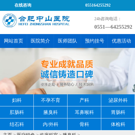
在线咨询
055164255292
24h咨询电话：
0551—64255292
网站首页
医院简介
医师团队
预约挂号
优惠活动
妇科
不孕不育
产科
泌尿外科
肛肠科
腋臭科
耳鼻喉科
胃肠科
结石科
内/外科
骨科
体检科
主页
>
医疗特色
>
临床科室
>
腋臭科
>