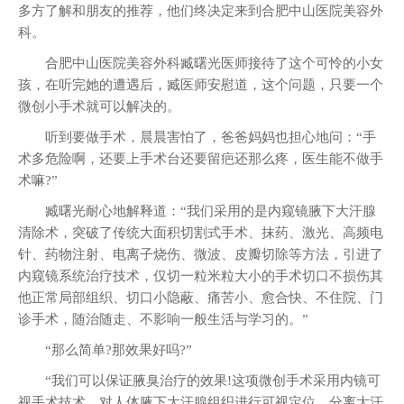
多方了解和朋友的推荐，他们终决定来到合肥中山医院美容外
科。
合肥中山医院美容外科臧曙光医师接待了这个可怜的小女
孩，在听完她的遭遇后，臧医师安慰道，这个问题，只要一个
微创小手术就可以解决的。
听到要做手术，晨晨害怕了，爸爸妈妈也担心地问：“手
术多危险啊，还要上手术台还要留疤还那么疼，医生能不做手
术嘛?”
臧曙光耐心地解释道：“我们采用的是内窥镜腋下大汗腺
清除术，突破了传统大面积切割式手术、抹药、激光、高频电
针、药物注射、电离子烧伤、微波、皮瓣切除等方法，引进了
内窥镜系统治疗技术，仅切一粒米粒大小的手术切口不损伤其
他正常局部组织、切口小隐蔽、痛苦小、愈合快、不住院、门
诊手术，随治随走、不影响一般生活与学习的。”
“那么简单?那效果好吗?”
“我们可以保证腋臭治疗的效果!这项微创手术采用内镜可
视手术技术，对人体腋下大汗腺组织进行可视定位、分离大汗