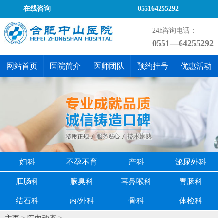
在线咨询
055164255292
24h咨询电话：
0551—64255292
网站首页
医院简介
医师团队
预约挂号
优惠活动
妇科
不孕不育
产科
泌尿外科
肛肠科
腋臭科
耳鼻喉科
胃肠科
结石科
内/外科
骨科
体检科
主页
>
院内动态
>