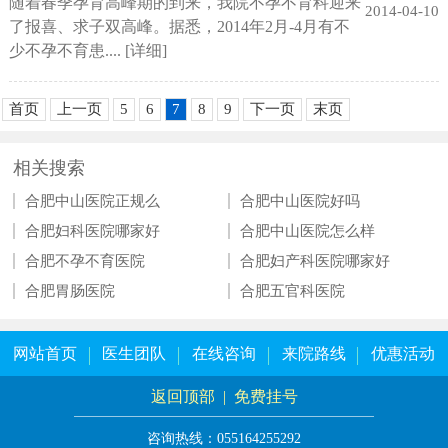
随着春季孕育高峰期的到来，我院不孕不育科迎来
2014-04-10
了报喜、求子双高峰。据悉，2014年2月-4月有不
少不孕不育患....
[详细]
首页
上一页
5
6
7
8
9
下一页
末页
相关搜索
合肥中山医院正规么
合肥中山医院好吗
合肥妇科医院哪家好
合肥中山医院怎么样
合肥不孕不育医院
合肥妇产科医院哪家好
合肥胃肠医院
合肥五官科医院
网站首页
医生团队
在线咨询
来院路线
优惠活动
返回顶部
|
免费挂号
咨询热线：055164255292