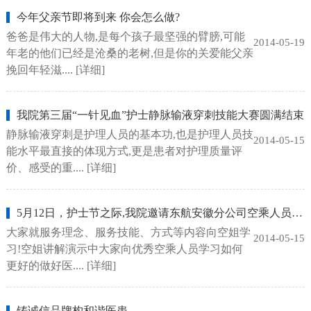
今年父亲节即将到来 你会怎么做?
爸爸是伟大的人物,是每个孩子最坚强的臂膀,可能
2014-05-19
年老的他们已经是沧桑的老树,但是你的关爱能父亲
挽回年轻滋....
[详细]
我院第三届“一针见血”护士静脉输液穿刺技能大赛圆满结束
静脉输液穿刺是护理人员的基本功,也是护理人员技
2014-05-15
能水平最直接的体现方式,更是患者对护理质量评
价、感受的重....
[详细]
5月12日，护士节之际,我院邀请东航安徽分公司空乘人员与护理人员
大家就服务理念、服务技能、方式等内容向空姐学
2014-05-15
习!空姐讲解演示中大家向优秀空乘人员学习如何
更好的做好医....
[详细]
铸诚信品牌构和谐医患