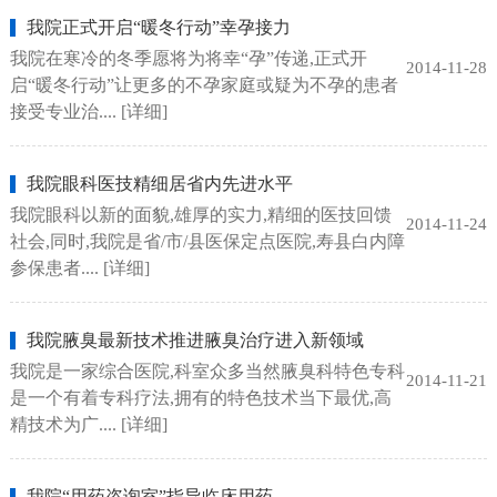
我院正式开启“暖冬行动”幸孕接力
我院在寒冷的冬季愿将为将幸“孕”传递,正式开
2014-11-28
启“暖冬行动”让更多的不孕家庭或疑为不孕的患者
接受专业治....
[详细]
我院眼科医技精细居省内先进水平
我院眼科以新的面貌,雄厚的实力,精细的医技回馈
2014-11-24
社会,同时,我院是省/市/县医保定点医院,寿县白内障
参保患者....
[详细]
我院腋臭最新技术推进腋臭治疗进入新领域
我院是一家综合医院,科室众多当然腋臭科特色专科
2014-11-21
是一个有着专科疗法,拥有的特色技术当下最优,高
精技术为广....
[详细]
我院“用药咨询室”指导临床用药