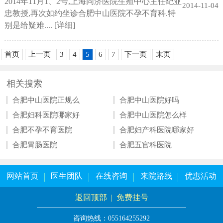
2014年11月1、2号,上海同济医院生殖中心主任纪亚
2014-11-04
忠教授,再次如约坐诊合肥中山医院不孕不育科.特
别是给疑难....
[详细]
首页
上一页
3
4
5
6
7
下一页
末页
相关搜索
合肥中山医院正规么
合肥中山医院好吗
合肥妇科医院哪家好
合肥中山医院怎么样
合肥不孕不育医院
合肥妇产科医院哪家好
合肥胃肠医院
合肥五官科医院
网站首页
医生团队
在线咨询
来院路线
优惠活动
返回顶部
|
免费挂号
咨询热线：055164255292