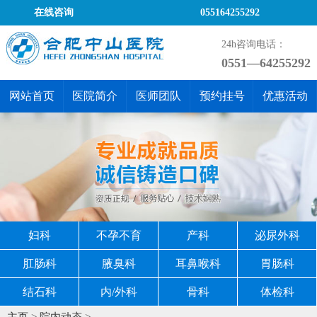
在线咨询
055164255292
24h咨询电话：
0551—64255292
网站首页
医院简介
医师团队
预约挂号
优惠活动
妇科
不孕不育
产科
泌尿外科
肛肠科
腋臭科
耳鼻喉科
胃肠科
结石科
内/外科
骨科
体检科
主页
>
院内动态
>